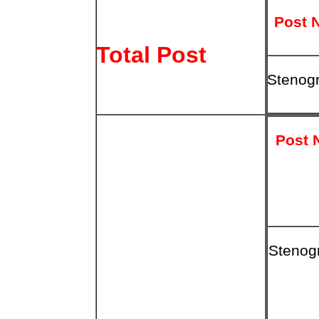
Post 
Total Post
Stenog
Post
Stenog