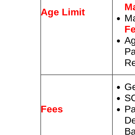
Ma
Age Limit
M
F
Ag
Pa
Re
Ge
SC
Pa
Fees
De
Ba