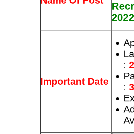
Name Of Post
Recr
202
Ap
La
:
2
Pa
Important Date
:
3
E
Ad
Av