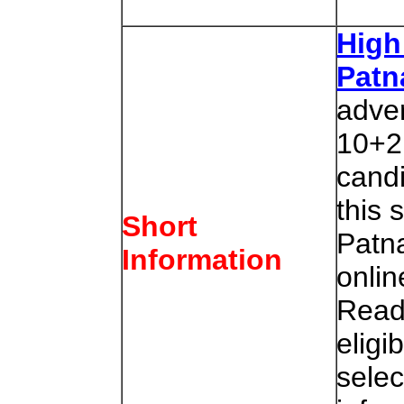
High
Patn
adve
10+2
cand
this 
Short
Patn
Information
onlin
Read 
eligib
selec