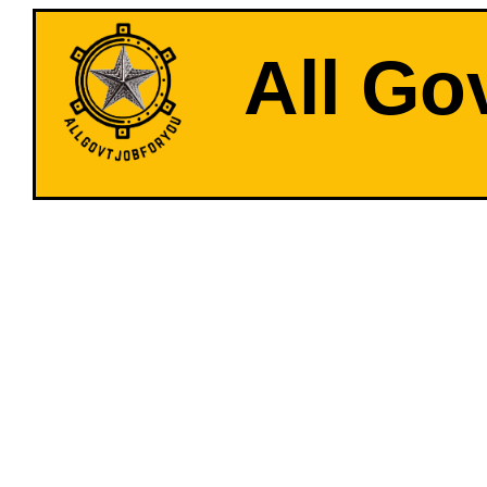
All Go