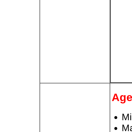
Age
Mi
M