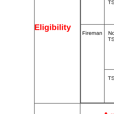
T
Eligibility
Fireman
N
T
T