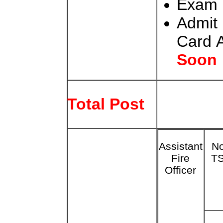
Exam 
Admit
Card
Soon
Total Post
Assistant
N
Fire
T
Officer