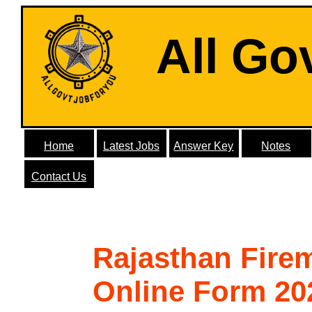
All Go
Home
Latest Jobs
Answer Key
Notes
Contact Us
Rajasthan Fire
Online Form 20