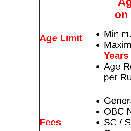
Ag
on
Minim
Age Limit
Maxim
Years
Age Re
per Ru
Gener
OBC 
SC / S
Fees