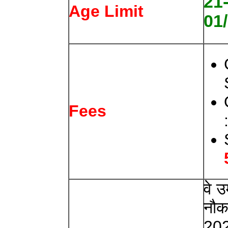
21
Age Limit
01
Fees
वे उ
नौकर
20