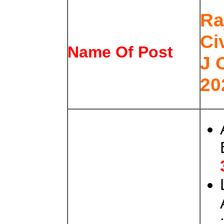
Ra
Ci
Name Of Post
J 
20