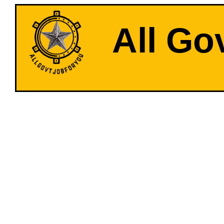
All Go