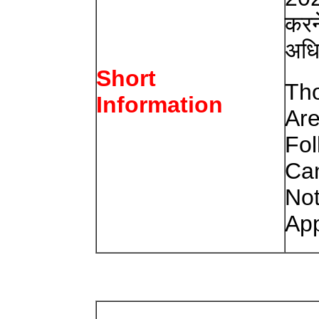
करने
अधि
Short
Th
Information
Are
Fol
Can
Not
App