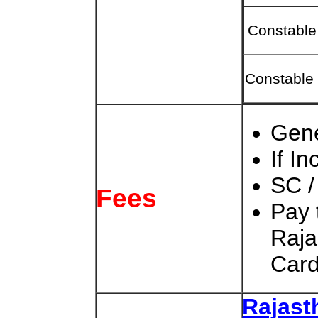
Constable
Constable 
Gene
If I
SC /
Fees
Pay 
Raja
Card
Rajast