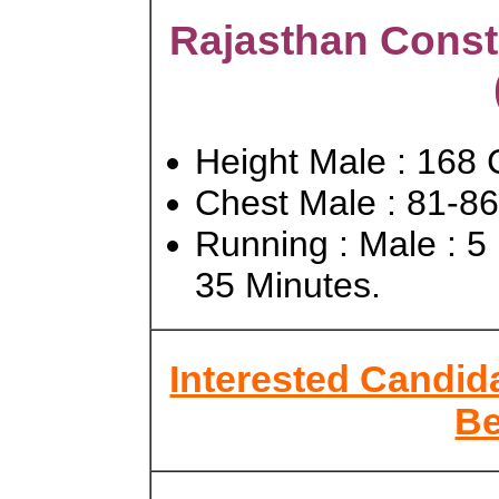
Rajasthan Consta
Height Male : 168
Chest Male : 81-
Running : Male : 5
35 Minutes.
Interested Candida
Be