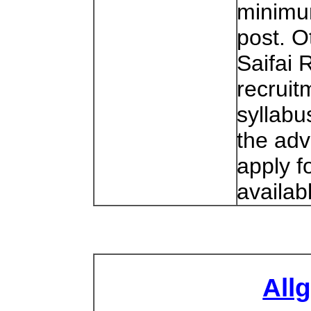
minimum
post. O
Saifai 
recruit
syllabu
the adv
apply f
availab
All