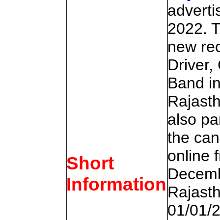
adverti
2022. T
new re
Driver,
Band in
Rajasth
also pa
the can
online
Short
Decembe
Information
Rajasth
01/01/2