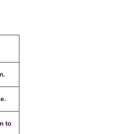
n.
ne.
n to