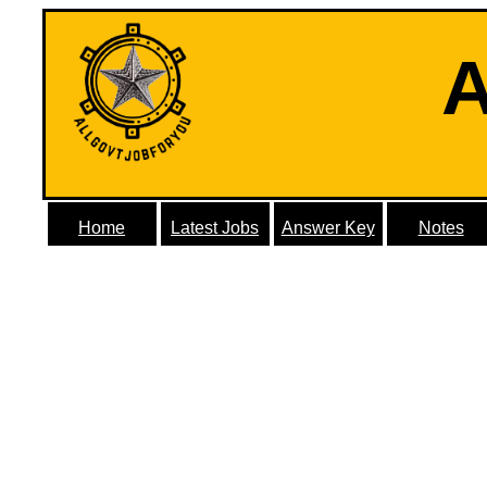
A
Home
Latest Jobs
Answer Key
Notes