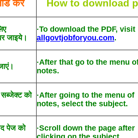
ोड करें
How to download p
िए
·To download the PDF, visit
र जाइये।
allgovtjobforyou.com
.
·After that go to the menu o
जाएं।
notes.
द सब्जेक्ट को
·After going to the menu of
notes, select the subject.
ाद पेज को
·Scroll down the page after
clicking on the subject.