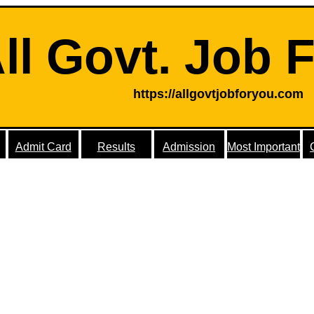
ll Govt. Job 
https://allgovtjobforyou.com
Admit Card
Results
Admission
Most Important