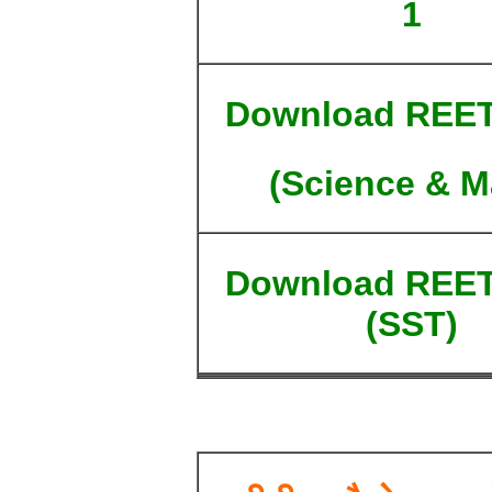
1
Download REET
(Science & M
Download REET
(SST)