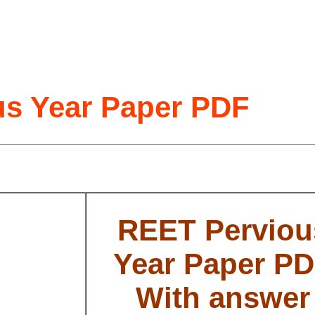
s Year Paper PDF
REET Perviou
Year Paper P
With answer