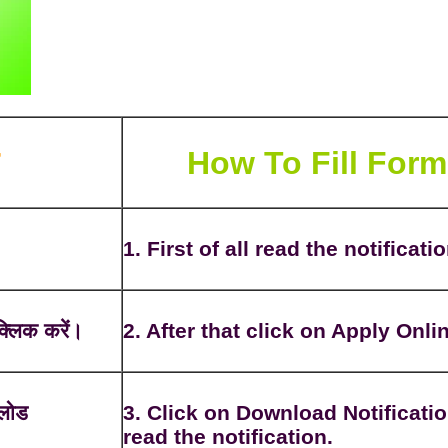
How To Fill Form
1. First of all read the notificatio
्लिक करें।
2. After that click on Apply Onli
नलोड
3. Click on Download Notificatio
read the notification.