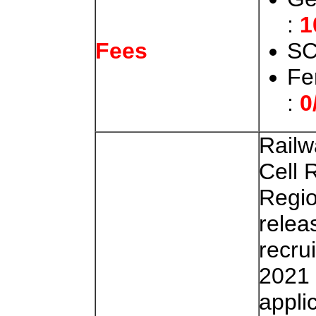
:
1
SC
Fees
Fe
:
0
Railw
Cell 
Regi
relea
recru
2021 
appli