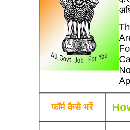
अधि
Th
Ar
Fo
Ca
No
Ap
How
फॉर्म कैसे भरें