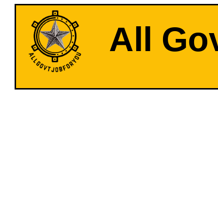
All Go