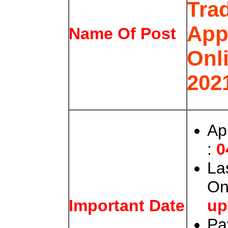
Tra
App
Name Of Post
Onl
202
Ap
:
0
La
On
up
Important Date
Pa