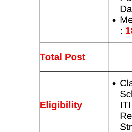
Da
Me
:
1
Total Post
Cl
Sc
ITI
Eligibility
Re
St