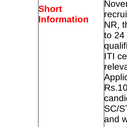
Novem
Short
recru
Information
NR, t
to 24
quali
ITI ce
relev
Appli
Rs.10
candi
SC/S
and w