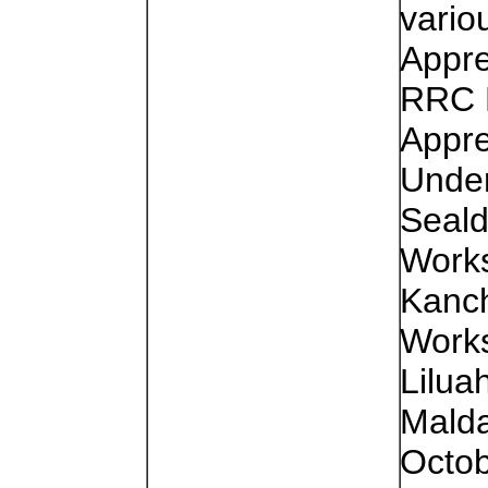
vario
Appre
RRC 
Appre
Under
Seald
Work
Kanc
Works
Lilua
Malda
Octob