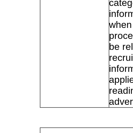
categ
infor
when 
proce
be re
recru
infor
appli
readi
adver