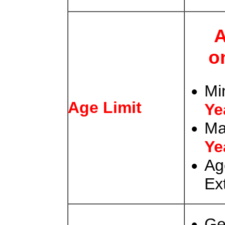
A
o
Mi
Age Limit
Ye
Ma
Ye
Ag
Ex
Ge