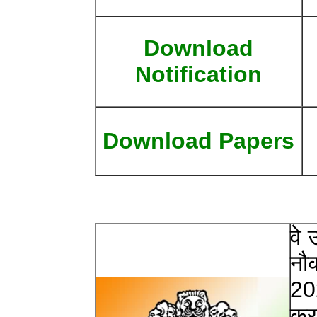
Download
Notification
Download Papers
वे 
नौक
20
करन