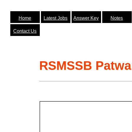
Home
Latest Jobs
Answer Key
Notes
Contact Us
RSMSSB Patwar