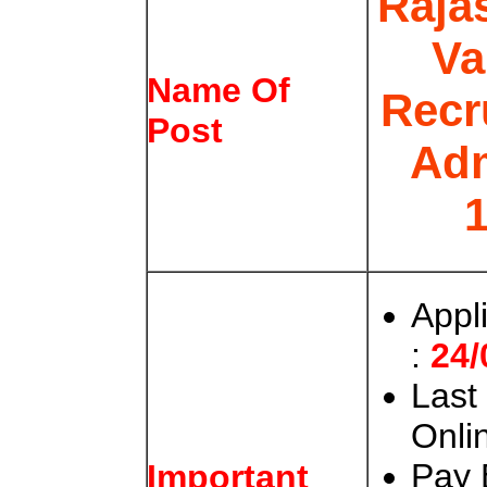
Raja
Va
Name Of
Recr
Post
Adm
Appl
:
24/
Last
Onli
Pay 
Important