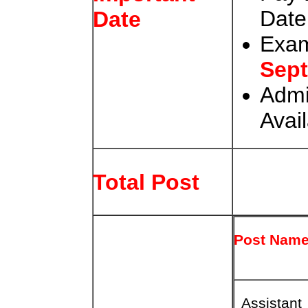
Date
Date
Exam
Sep
Admi
Avail
Total Post
Post Nam
Assistant