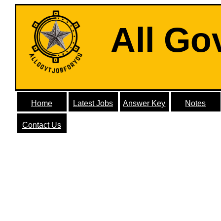
All Go
Home
Latest Jobs
Answer Key
Notes
Contact Us