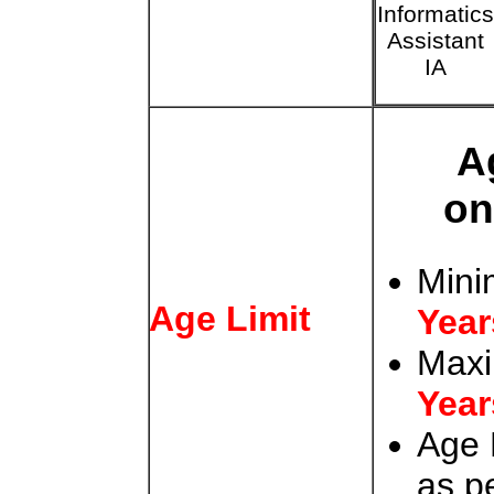
Informatic
Assistant
IA
A
on
Mini
Age Limit
Year
Max
Year
Age 
as p