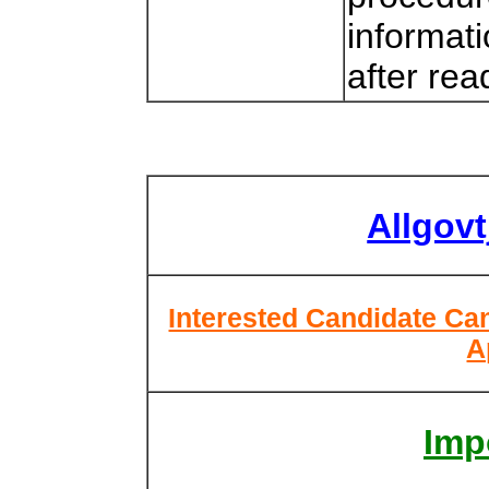
informat
after rea
Allgov
Interested Candidate Can
A
Imp