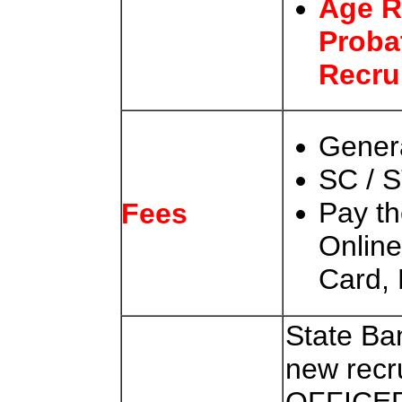
Age R
Proba
Recru
Gener
SC / S
Pay t
Fees
Online
Card, 
State Ban
new rec