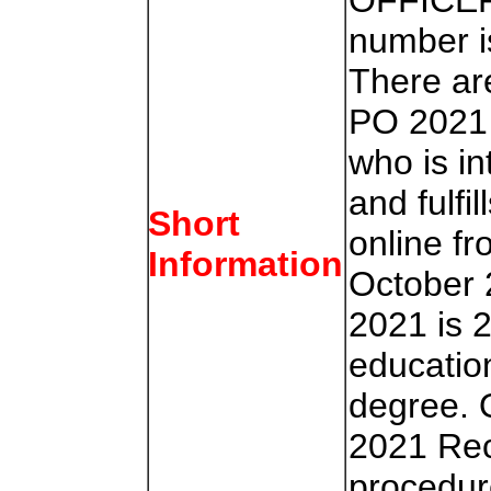
OFFICER
number i
There are
PO 2021 
who is in
and fulfil
Short
online f
Information
October 
2021 is 
education
degree. 
2021 Rec
procedur