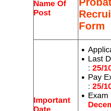
Probat
Name Of
Recrui
Post
Form
Applic
Last D
:
25/1
Pay E
:
25/1
Exam 
Important
Decem
Date