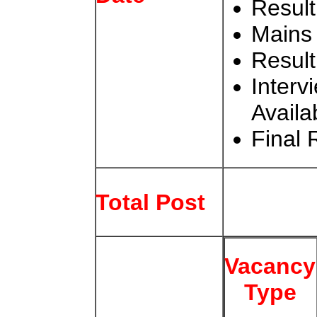
Result
Mains
Resul
Interv
Availa
Final 
Total Post
Vacancy
Type