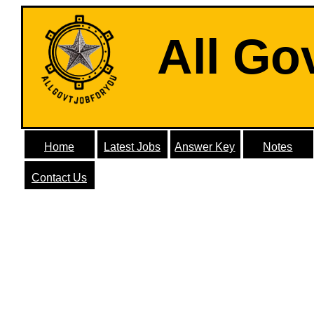
All Go
Home
Latest Jobs
Answer Key
Notes
Contact Us