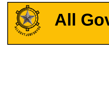
All Go