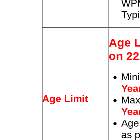
WP
Typ
Age L
on 22
Min
Yea
Age Limit
Max
Yea
Age
as 