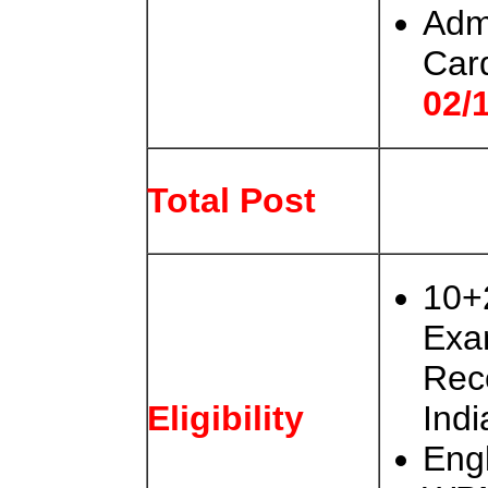
Adm
Car
02/
Total Post
10+
Exa
Rec
Indi
Eligibility
Engl