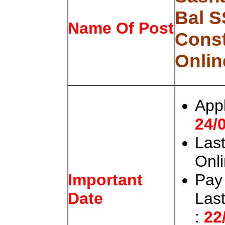
Bal 
Name Of Post
Const
Onlin
App
24/
Last
Onl
Pay
Important
Las
Date
:
22