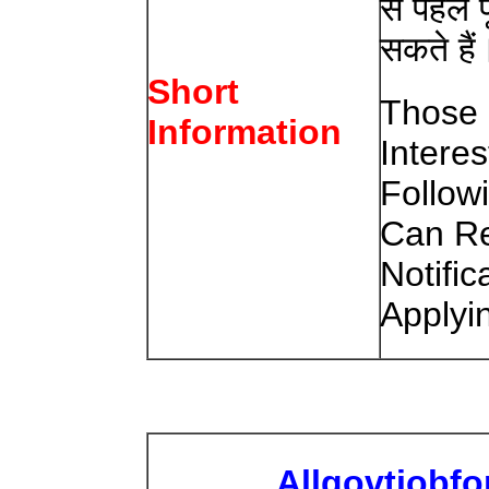
से पहले 
सकते हैं
Short
Those 
Information
Interes
Follow
Can Re
Notific
Applyi
Allgovtjobf