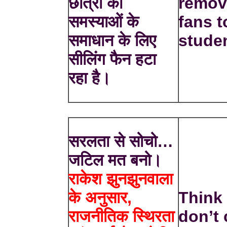
छात्रों की
remov
समस्याओं के
fans t
समाधान के लिए
stude
सीलिंग फैन हटा
रहा है।
सरलता से सोचो…
जटिल मत बनो।
राकेश झुनझुनवाला
के अनुसार,
Think
राजनीतिक स्थिरता
don’t 