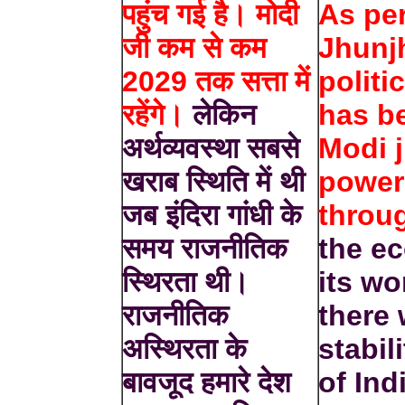
पहुंच गई है। मोदी
As pe
जी कम से कम
Jhunj
2029 तक सत्ता में
politic
रहेंगे।
लेकिन
has b
अर्थव्यवस्था सबसे
Modi j
खराब स्थिति में थी
power 
जब इंदिरा गांधी के
throu
समय राजनीतिक
the e
स्थिरता थी।
its w
राजनीतिक
there 
अस्थिरता के
stabil
बावजूद हमारे देश
of Ind