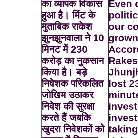
का व्यापक विकास
Even 
हुआ है। मिंट के
politic
मुताबिक राकेश
our c
झुनझुनवाला ने 10
grown
मिनट में 230
Accord
करोड़ का नुकसान
Rake
किया है। बड़े
Jhunj
निवेशक परिकलित
lost 2
जोखिम उठाकर
minut
निवेश की सुरक्षा
inves
करते हैं जबकि
inves
खुदरा निवेशकों को
taking