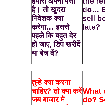
हमारा अपना पैसा
the re
है। तो खुदरा
do… B
निवेशक क्या
sell b
करेगा… इससे
late?
पहले कि बहुत देर
हो जाए, डिप खरीदें
या बेच दें?
तुम्हे क्या करना
चाहिए? तो क्या करें
What 
जब बाजार में
do? S