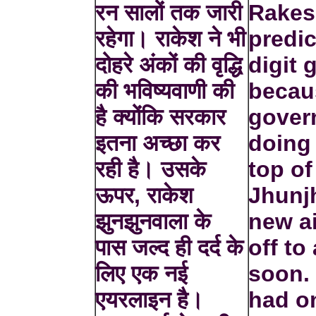
रन सालों तक जारी
Rakes
रहेगा। राकेश ने भी
predi
दोहरे अंकों की वृद्धि
digit 
की भविष्यवाणी की
becau
है क्योंकि सरकार
gover
इतना अच्छा कर
doing 
रही है। उसके
top of
ऊपर, राकेश
Jhunj
झुनझुनवाला के
new ai
पास जल्द ही दर्द के
off to
लिए एक नई
soon.
एयरलाइन है।
had o