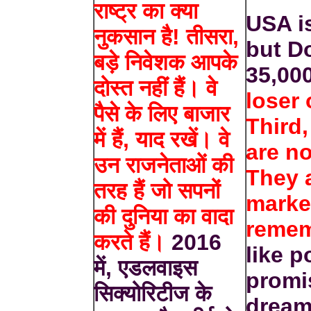
राष्ट्र का क्या
USA i
नुकसान है! तीसरा,
but D
बड़े निवेशक आपके
35,000
दोस्त नहीं हैं। वे
loser 
पैसे के लिए बाजार
Third,
में हैं, याद रखें। वे
are no
उन राजनेताओं की
They a
तरह हैं जो सपनों
marke
की दुनिया का वादा
remem
करते हैं।
2016
like p
में, एडलवाइस
promi
सिक्योरिटीज के
dream