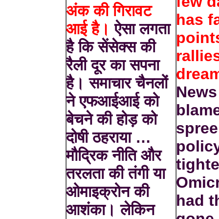
few d
अंक की गिरावट
has f
आई है।
ऐसा लगता
point
है कि सेंसेक्स की
rallie
रैली दूर का सपना
dream
है। समाचार चैनलों
News
ने एफआईआई को
blame
बेचने की होड़ को
spre
दोषी ठहराया …
polic
मौद्रिक नीति और
tight
तरलता की तंगी या
Omicr
ओमाइक्रोन की
had t
आशंका। लेकिन
gone 