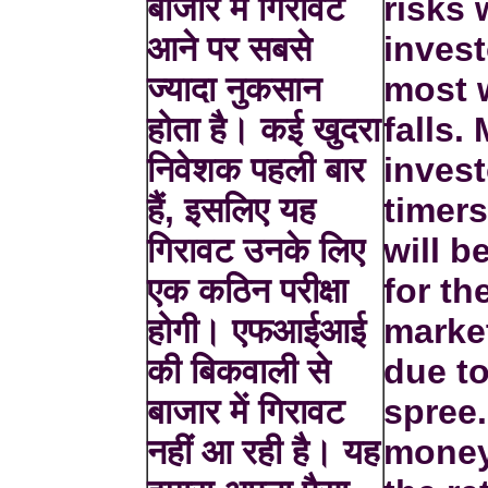
बाजार में गिरावट
risks 
आने पर सबसे
invest
ज्यादा नुकसान
most 
होता है। कई खुदरा
falls.
निवेशक पहली बार
invest
हैं, इसलिए यह
timers
गिरावट उनके लिए
will b
एक कठिन परीक्षा
for th
होगी। एफआईआई
market
की बिकवाली से
due to
बाजार में गिरावट
spree.
नहीं आ रही है। यह
money