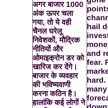
अगर बाजार 1000
point
अंक ऊपर चला
chann
गया, तो ये वही
hail 
चैनल घरेलू
inves
निवेशकों, मौद्रिक
monet
नीतियों और
and r
ओमाइक्रोन डर को
fear. 
खारिज कर देंगे।
marke
बाजार के व्यवहार
hard.
की भविष्यवाणी
many
करना कठिन है।
forec
हालांकि कई लोगों ने
downf