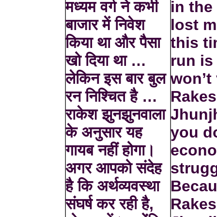
मध्यम वर्ग ने कभी
in the
बाजार में निवेश
lost 
किया था और पैसा
this t
खो दिया था …
run is
लेकिन इस बार बुल
won’t 
रन निश्चित है …
Rake
राकेश झुनझुनवाला
Jhunj
के अनुसार यह
you do
गायब नहीं होगा।
econo
अगर आपको संदेह
strugg
है कि अर्थव्यवस्था
Becau
संघर्ष कर रही है,
Rake