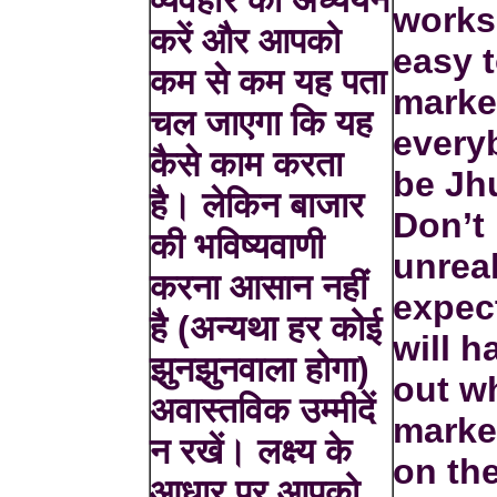
works.
करें और आपको
easy t
कम से कम यह पता
marke
चल जाएगा कि यह
every
कैसे काम करता
be Jh
है। लेकिन बाजार
Don’t
की भविष्यवाणी
unreal
करना आसान नहीं
expec
है (अन्यथा हर कोई
will h
झुनझुनवाला होगा)
out wh
अवास्तविक उम्मीदें
marke
न रखें। लक्ष्य के
on th
आधार पर आपको