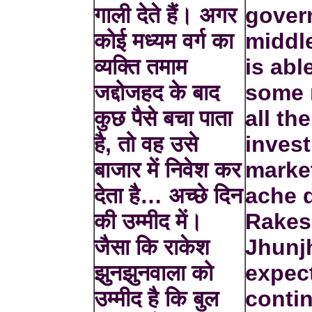
गाली देते हैं। अगर
govern
कोई मध्यम वर्ग का
middl
व्यक्ति तमाम
is abl
जद्दोजहद के बाद
some 
कुछ पैसे बचा पाता
all th
है, तो वह उसे
invest
बाजार में निवेश कर
marke
देता है… अच्छे दिन
ache d
की उम्मीद में।
Rake
जैसा कि राकेश
Jhunj
झुनझुनवाला को
expect
उम्मीद है कि बुल
contin