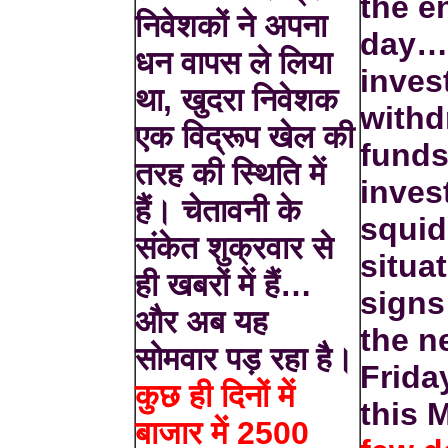
the e
निवेशकों ने अपना
day… 
धन वापस ले लिया
inves
था, खुदरा निवेशक
withd
एक विद्रूप खेल की
funds,
तरह की स्थिति में
inves
हैं। चेतावनी के
squid
संकेत शुक्रवार से
situa
ही खबरों में हैं…
signs
और अब यह
the n
सोमवार पड़ रहा है।
Frid
कुछ ही दिनों में
this 
बाजार में 2500