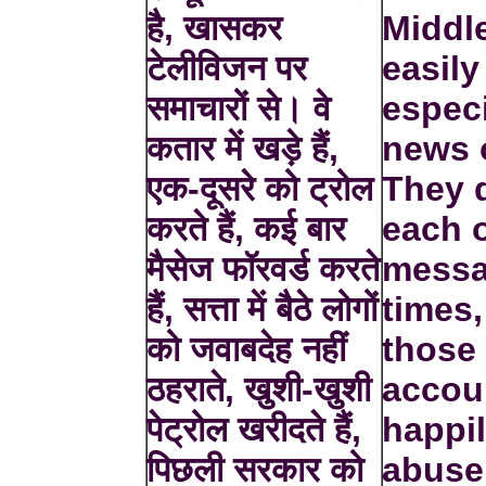
है, खासकर
Middle
टेलीविजन पर
easily
समाचारों से। वे
especi
कतार में खड़े हैं,
news o
एक-दूसरे को ट्रोल
They q
करते हैं, कई बार
each o
मैसेज फॉरवर्ड करते
mess
हैं, सत्ता में बैठे लोगों
times,
को जवाबदेह नहीं
those
ठहराते, खुशी-खुशी
accou
पेट्रोल खरीदते हैं,
happil
पिछली सरकार को
abuse