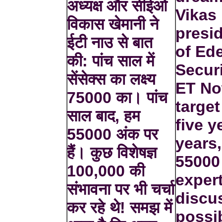
अध्यक्ष और सीईओ
Vikas
विकास खेमानी ने
presi
ईटी नाउ से बात
of Ed
की: पांच साल में
Secur
सेंसेक्स का लक्ष्य
ET No
75000 का। पांच
target
साल बाद, हम
five y
55000 अंक पर
years,
हैं। कुछ विशेषज्ञ
55000
100,000 की
exper
संभावना पर भी चर्चा
discu
कर रहे थे! समझ में
possib