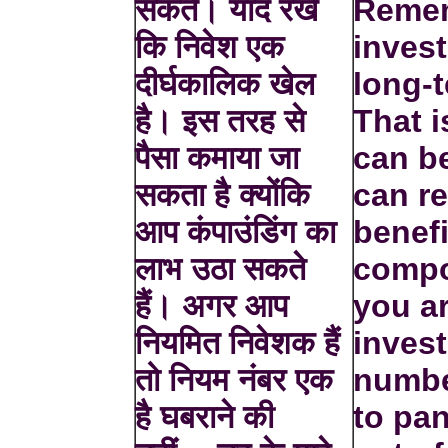
सकते। याद रखें
Remem
कि निवेश एक
invest
दीर्घकालिक खेल
long-
है। इस तरह से
That 
पैसा कमाया जा
can b
सकता है क्योंकि
can r
आप कंपाउंडिंग का
benefi
लाभ उठा सकते
compo
हैं। अगर आप
you ar
नियमित निवेशक हैं
invest
तो नियम नंबर एक
numbe
है घबराने की
to pan