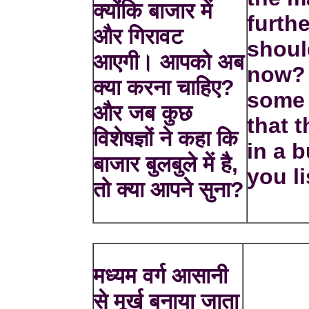
क्योंकि बाजार में
furth
और गिरावट
shoul
आएगी। आपको अब
now?
क्या करना चाहिए?
some 
और जब कुछ
that 
विशेषज्ञों ने कहा कि
in a 
बाजार बुलबुले में है,
you l
तो क्या आपने सुना?
मध्यम वर्ग आसानी
से मूर्ख बनाया जाता