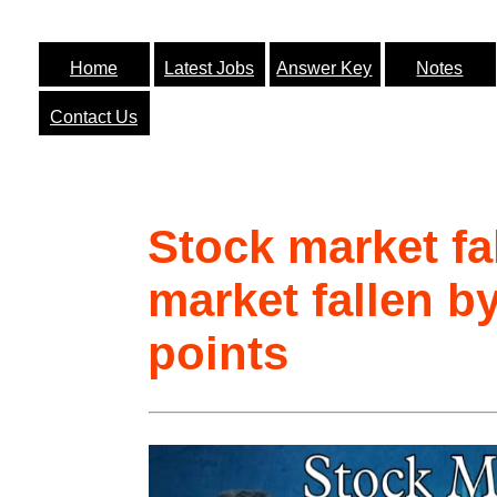
Home
Latest Jobs
Answer Key
Notes
Contact Us
Stock market fal
market fallen b
points