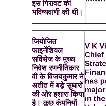
इस गिरावट की
भविष्यवाणी की थी।
जियोजित
V K V
फाइनेंशियल
Chief
सर्विसेज के मुख्य
Strate
निवेश रणनीतिकार
Finan
वी के विजयकुमार ने
has p
अतीत में बड़े सुधारों
major
की ओर इशारा किया
in the
है। कुछ कंपनियों