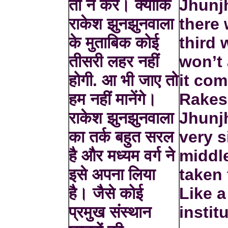
तो न करें। क्योंकि
Jhunj
राकेश झुनझुनवाला
there 
के मुताबिक कोई
third
तीसरी लहर नहीं
won’t 
होगी. आ भी जाए तो
it com
हम नहीं मानेंगे।
Rake
राकेश झुनझुनवाला
Jhunj
का तर्क बहुत सरल
very s
है और मध्यम वर्ग ने
middl
इसे अपना लिया
taken 
है। जैसे कोई
Like a
प्रमुख संस्थान
instit