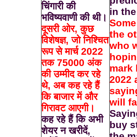
predi
चिंगारी की
in th
भविष्यवाणी की थी।
Some 
दूसरी ओर, कुछ
the o
विशेषज्ञ, जो निश्चित
who w
रूप से मार्च 2022
hopin
तक 75000 अंक
mark 
की उम्मीद कर रहे
2022 
थे, अब कह रहे हैं
sayin
कि बाजार में और
will f
गिरावट आएगी।
Sayin
कह रहे हैं कि अभी
buy s
शेयर न खरीदें,
the ma