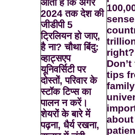
आता है कि अगर
100,0
2024 तक देश की
sense 
जीडीपी 5
count
ट्रिलियन हो जाए,
trilli
है ना? चौथा बिंदु:
right?
व्हाट्सएप
Don’t 
यूनिवर्सिटी पर
tips f
दोस्तों, परिवार के
famil
स्टॉक टिप्स का
univers
पालन न करें।
impor
शेयरों के बारे में
about
पढ़ना, धैर्य रखना,
patien