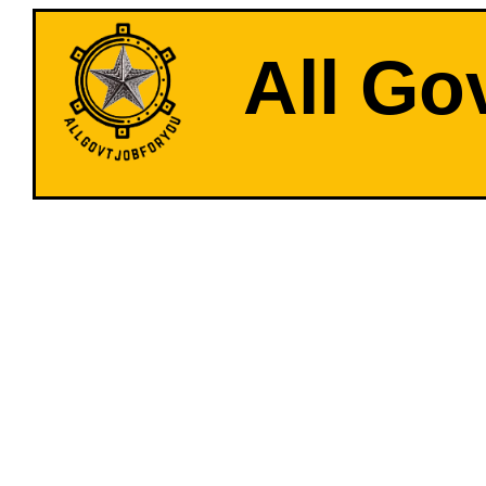
All Go