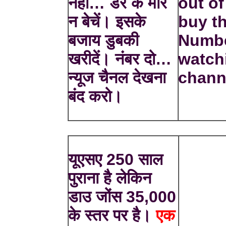
नहीं… डर के मारे
out of
न बेचें। इसके
buy th
बजाय डुबकी
Numbe
खरीदें। नंबर दो…
watch
न्यूज चैनल देखना
chann
बंद करो।
यूएसए 250 साल
पुराना है लेकिन
डाउ जोंस 35,000
के स्तर पर है।
एक