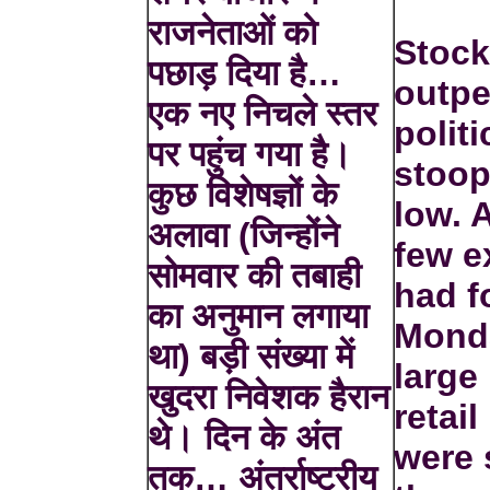
राजनेताओं को
Stock
पछाड़ दिया है…
outpe
एक नए निचले स्तर
polit
पर पहुंच गया है।
stoop
कुछ विशेषज्ञों के
low. 
अलावा (जिन्होंने
few e
सोमवार की तबाही
had f
का अनुमान लगाया
Mond
था) बड़ी संख्या में
large
खुदरा निवेशक हैरान
retail
थे। दिन के अंत
were 
तक… अंतर्राष्ट्रीय