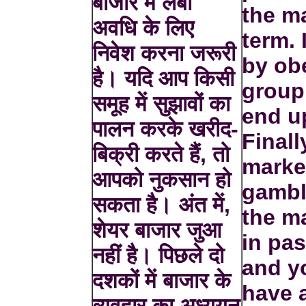
बाजार में लंबी
the m
अवधि के लिए
term. 
निवेश करना जरूरी
by obe
है। यदि आप किसी
group
समूह में सुझावों का
end up
पालन करके खरीद-
Finall
बिक्री करते हैं, तो
market
आपको नुकसान हो
gambl
सकता है। अंत में,
the m
शेयर बाजार जुआ
in pa
नहीं है। पिछले दो
and yo
दशकों में बाजार के
have 
व्यवहार का अध्ययन