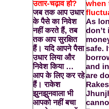
उतार-चढ़ाव हो?
when 
जब तक आप उधार
fluctu
के पैसे का निवेश
As lo
नहीं करते हैं, तब
don’t 
तक आप सुरक्षित
money
हैं। यदि आपने पैसा
safe. 
उधार लिया और
borro
निवेश किया …
and i
आप के लिए कर रहे
are do
हैं। राकेश
Rake
झुनझुनवाला भी
Jhunj
आपको नहीं बचा
canno