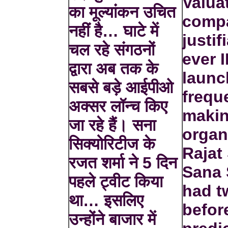
Valua
का मूल्यांकन उचित
compa
नहीं है… घाटे में
justi
चल रहे संगठनों
ever 
द्वारा अब तक के
launc
सबसे बड़े आईपीओ
frequ
अक्सर लॉन्च किए
maki
जा रहे हैं। सना
organ
सिक्योरिटीज के
Rajat
रजत शर्मा ने 5 दिन
Sana 
पहले ट्वीट किया
had t
था… इसलिए
befor
उन्होंने बाजार में