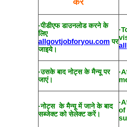
करें
·पीडीएफ डाउनलोड करने के
·T
लिए
vi
allgovtjobforyou.com
पर
al
जाइये।
·उसके बाद नोट्स के मैन्यू पर
·A
जाएं।
me
·A
·नोट्स के मैन्यू में जाने के बाद
of
सब्जेक्ट को सेलेक्ट करें।
su