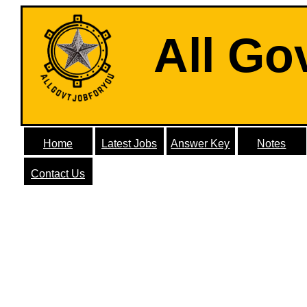
All Go
Home
Latest Jobs
Answer Key
Notes
Contact Us