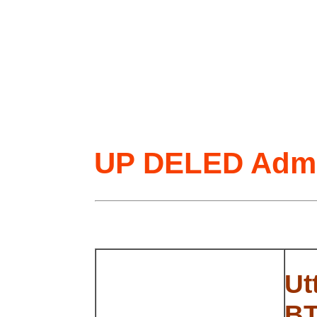
UP DELED Admi
Ut
B