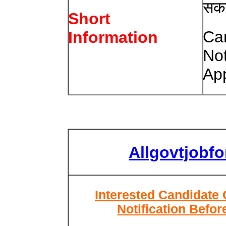
सकत
Short
Ca
Information
Not
App
Allgovtjobf
Interested Candidate 
Notification Befor