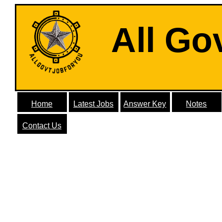
All Go
Home
Latest Jobs
Answer Key
Notes
Contact Us