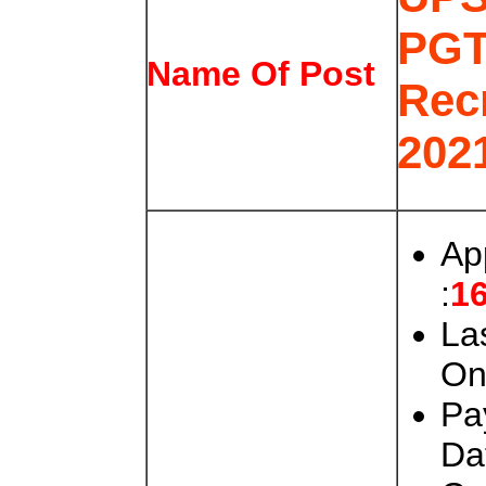
PG
Name Of Post
Rec
202
Ap
:
16
La
On
Pa
Da