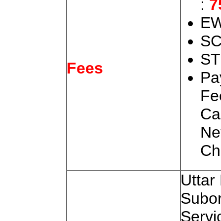
:
7
EW
SC
ST
Fees
Pa
Fe
Ca
Ne
Ch
Uttar
Subor
Servi