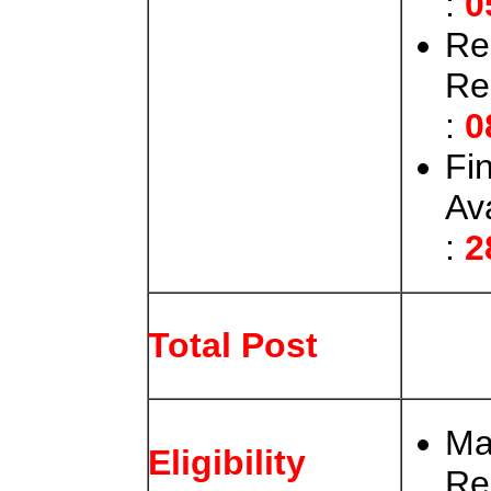
:
0
Re
Re
:
0
Fi
Av
:
2
Total Post
Ma
Eligibility
Re