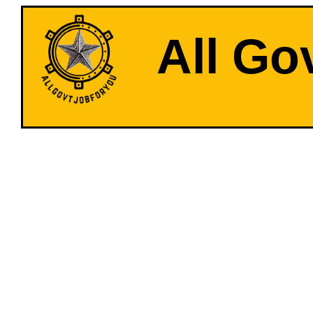
All Go