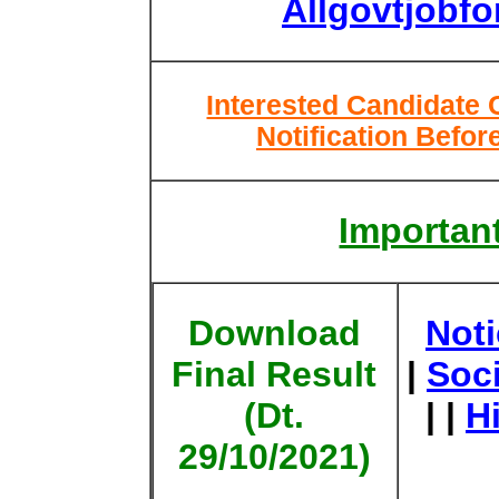
Allgovtjobf
Interested Candidate 
Notification Befor
Important
Download
Not
Final Result
|
Soc
(Dt.
| |
H
29/10/2021)