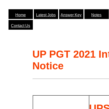
Home
Latest Jobs
Answer Key
Notes
Contact Us
UP PGT 2021 In
Notice
UPS