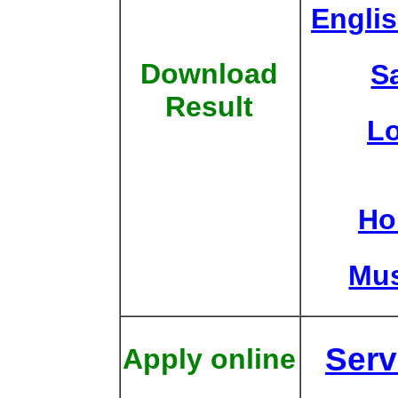
Engli
Download
S
Result
L
Ho
Mus
Serv
Apply online