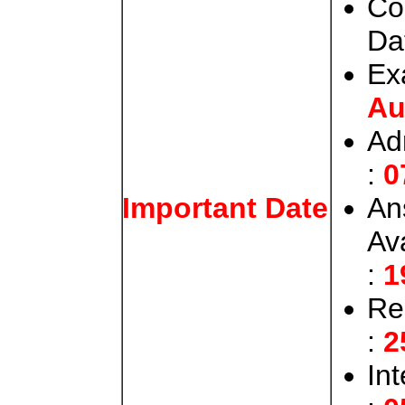
Co
Da
Ex
Au
Ad
:
0
An
Important Date
Av
:
1
Re
:
2
Int