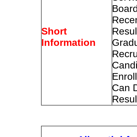
Boar
Recen
Resul
Short
Grad
Information
Recru
Candi
Enrol
Can 
Resul