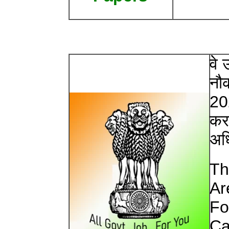
वे 
नौक
20
करन
अधि
Th
Ar
Fo
Ca