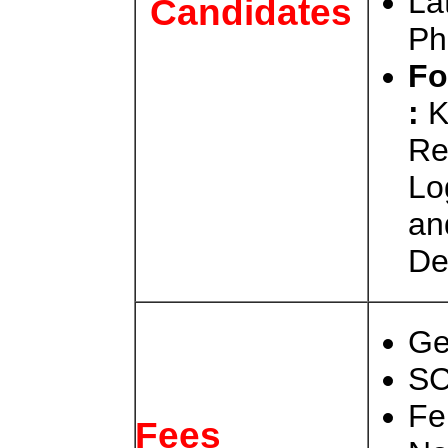
La
Candidates
Ph
Fo
:
K
Re
Lo
an
De
Ge
SC
Fe
Fees