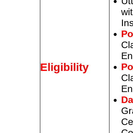
Ut
wi
Ins
Po
Cl
En
Eligibility
Po
Cl
En
Da
Gr
Ce
Co