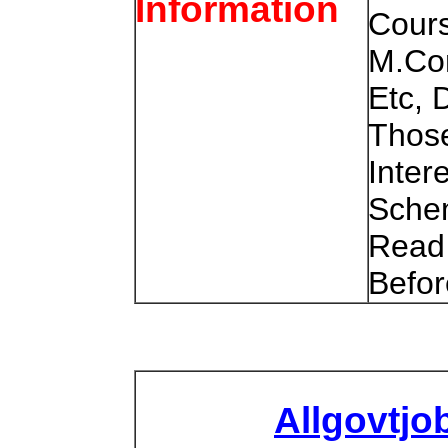
Information
Cour
M.Co
Etc, 
Thos
Inter
Sche
Read 
Befor
Allgovtjo