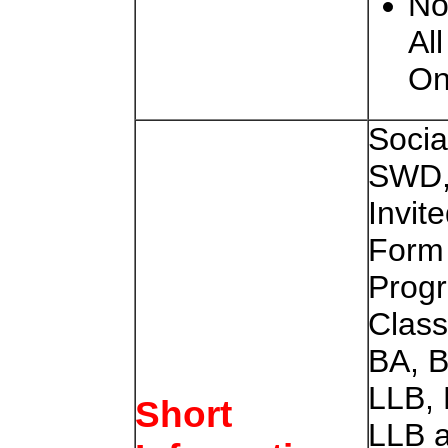
No
Al
On
Socia
SWD, 
Invit
Form 
Progr
Class
BA, B
LLB,
Short
LLB 