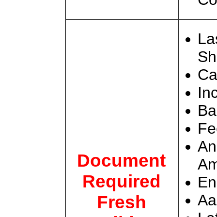
La
Sh
Ca
In
Ba
Fe
An
Document
Am
Required
En
Aa
Fresh