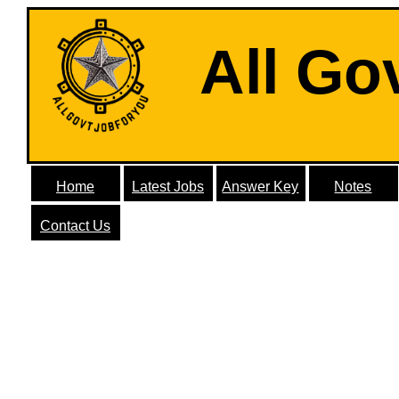
All Go
Home
Latest Jobs
Answer Key
Notes
Contact Us