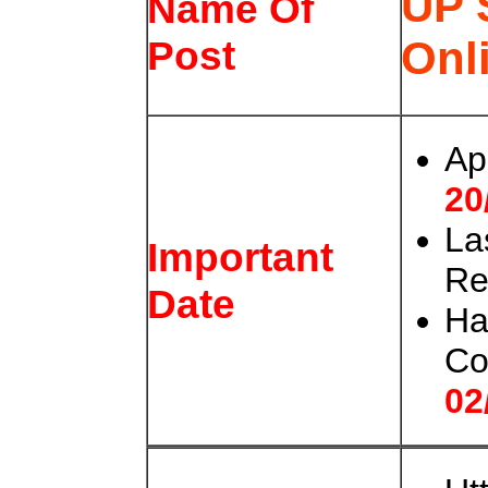
UP 
Name Of
Onl
Post
Ap
20
La
Important
Re
Date
Ha
Co
02