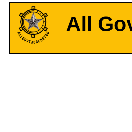
All Go