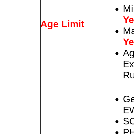
Mi
Ye
Age Limit
M
Ye
Ag
Ex
Ru
Ge
E
SC
PH