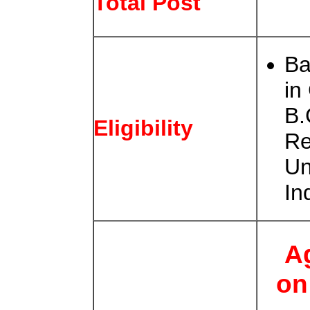
Total Post
Ba
in
B.
Eligibility
Re
Un
In
Ag
on