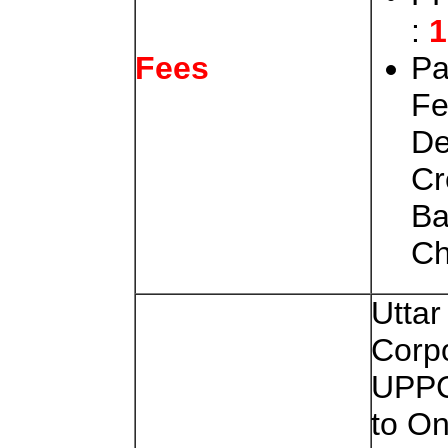
:
1
Pa
Fees
Fe
De
Cr
Ba
Ch
Utta
Corpo
UPPC
to On