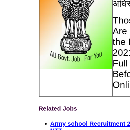
अधिस
Tho
Are 
the 
202
Full
Bef
Onli
Related Jobs
Army school Recruitment 2