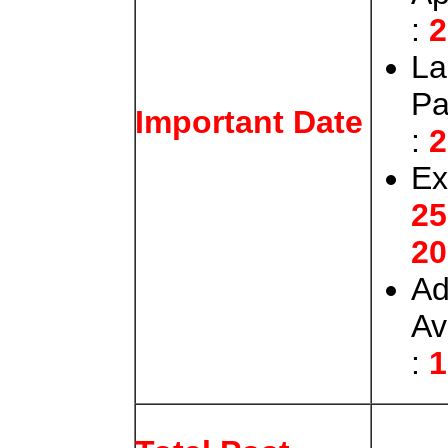
:
2
La
Pa
Important Date
:
2
Ex
25
20
Ad
Av
:
1