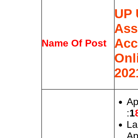
UP
Ass
Acc
Name Of Post
Onl
202
Ap
:
1
La
Ap