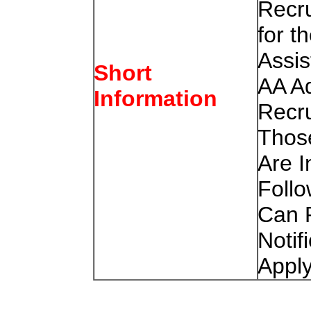
Recr
for t
Assis
Short
AA A
Information
Recr
Thos
Are I
Foll
Can R
Notif
Apply