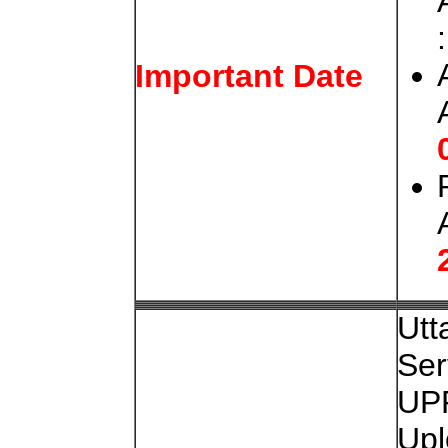
:
Important Date
Utt
Ser
UPP
Upl