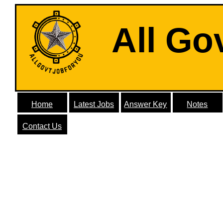
All Go
Home
Latest Jobs
Answer Key
Notes
Contact Us