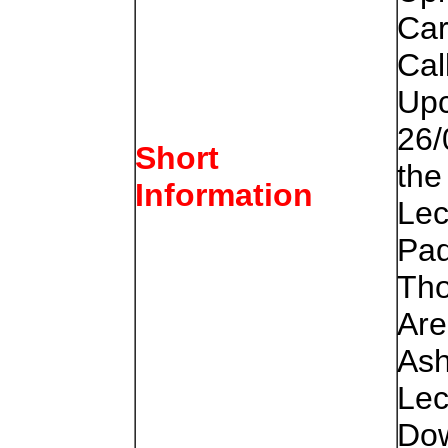
Car
Cal
Up
26/
Short
the
Information
Lec
Pad
Tho
Are
Ash
Lec
Dow