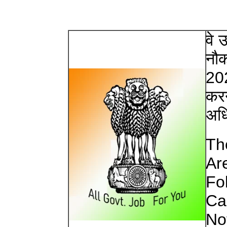
वे 
नौक
20
करन
अधि
Th
Ar
Fo
Ca
No