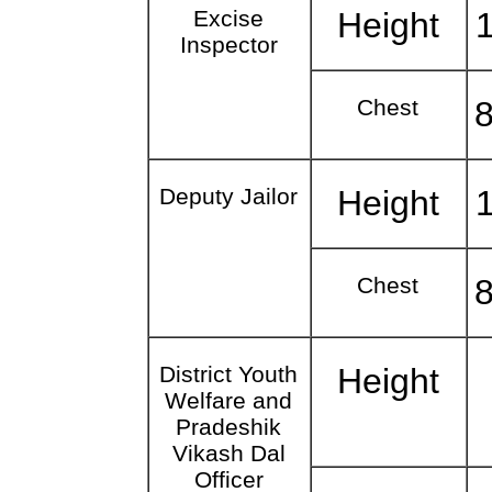
Excise
Height
Inspector
Chest
8
Deputy Jailor
Height
Chest
8
District Youth
Height
Welfare and
Pradeshik
Vikash Dal
Officer