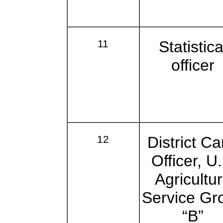
11
Statistica
officer
12
District C
Officer, U.
Agricultu
Service Gr
“B”