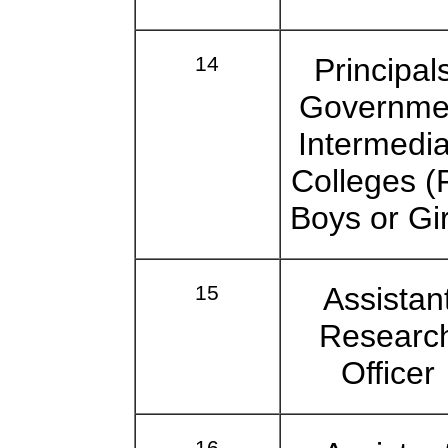
14
Principal
Governme
Intermedia
Colleges (
Boys or Gir
15
Assistan
Researc
Officer
16