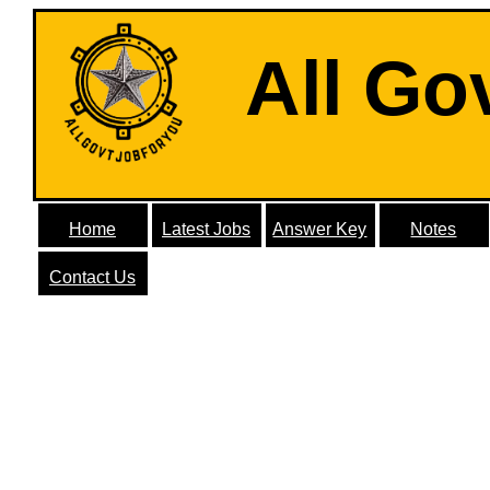
All Go
Home
Latest Jobs
Answer Key
Notes
Contact Us