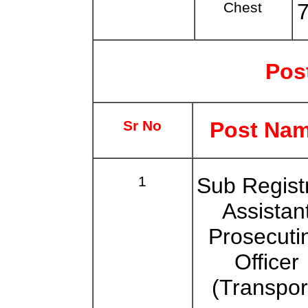
Chest
7
Post
Sr No
Post Na
1
Sub Registr
Assistan
Prosecuti
Officer
(Transpor