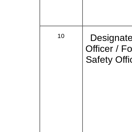
10
Designat
Officer / F
Safety Offi