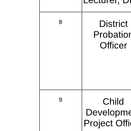
Lecturer, D
8
District
Probatio
Officer
9
Child
Developm
Project Off