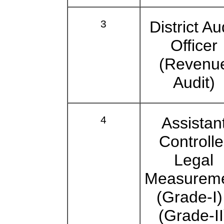
3
District Au
Officer
(Revenu
Audit)
4
Assistan
Controlle
Legal
Measurem
(Grade-I)
(Grade-II