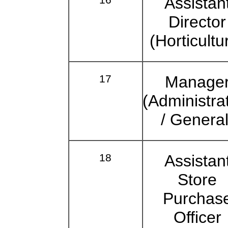
Assistan
Director
(Horticultu
17
Manage
(Administra
/ General
18
Assistan
Store
Purchas
Officer