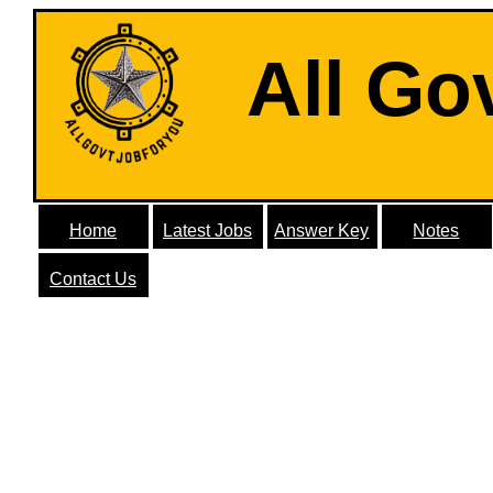
All Go
Home
Latest Jobs
Answer Key
Notes
Contact Us