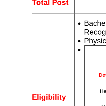
Total Post
Bachel
Recogn
Physica
De
He
Eligibility