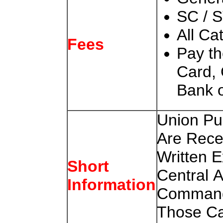
SC / S
All Ca
Fees
Pay t
Card, 
Bank o
Union
Pu
Are Rece
Written
E
Short
Central
A
Information
Command
Those Ca