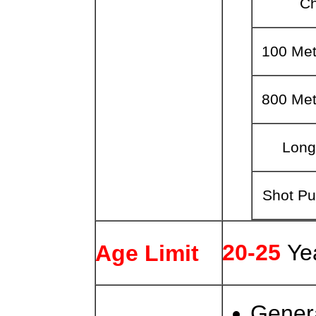
Ch
100 Me
800 Me
Lon
Shot Pu
20-25
Ye
Age Limit
Gener